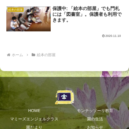
保護中: 「絵本の部屋」でも門札
絵本の部屋
には「図書室」。保護者も利用で
きます。
2020.11.10
ホーム
絵本の部屋
HOME
モンテッソーリ教育
マミーズエンジェルクラス
園の生活
園だより
お知らせ