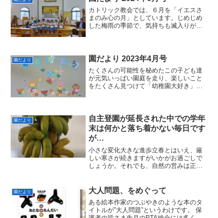
カトリック教会では、６月を「イエスさ
まのみ心の月」としています。じめじめ
した梅雨の季節で、気持ちも滅入りがち
ですが、おともだちも保護者のみなさん
も元気いっぱいに６月を過ごしましょ
う。
園だより 2023年4月号
園だより
たくさんの可能性を秘めたこの子ども達
が元気いっぱい園庭を走り、楽しいこと
をたくさん見つけて「幼稚園大好き」の
言葉が聞けるように、職員一同頑張って
まいりたいと思います。一年間、よろし
くお願いいたします。
自主登園が延長された中での学年
園だより
末は何かと落ち着かない毎日です
が…
小さな変化大きな進歩立春とはいえ、厳
しい寒さが続きますがいかがお過ごしで
しょうか。それでも、自然の営みは正直
なようで、新聞には「つくしの背比べ」
と題した写真が紹介されていました。気
候変動が問題になっていますが、身近な
大人問題、をめぐって
園だより
自然は健在なようで少しホ...
ある絵本作家のつぶやきのような本のタ
イトルが”大人問題”というわけです。 保
護者の皆さま先月のPTA総会には多くの