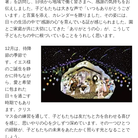
署」を訪問し、日頃から地域で働く皆さまへ、感謝の気持ちをお
伝えしました。子どもたちは大きな声で「いつもありがとうござ
います」と言葉を添え、カレンダーを贈りました。その姿には、
日々の生活の中で“感謝の心”を育んでいる証が感じられました。園
とご家庭が共に大切にしてきた「ありがとうの心」が、こうして
子どもたちの中に根づいていることをうれしく思います。
12月は、待降
節の季節で
す。イエス様
のご誕生を静
かに待ちなが
ら、愛と希望
に包まれた
日々を過ごす
時期でもあり
ます。クリス
マス会の練習を通して、子どもたちは友だちと力を合わせる喜び
を感じ、思いやりの心を少しずつ深めています。その一つひとつ
の経験が、子どもたちの未来をあたたかく照らす光となることで
しょう。