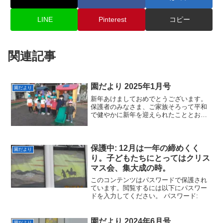
LINE
Pinterest
コピー
関連記事
園だより 2025年1月号
園だより
新年あけましておめでとうございます。
保護者のみなさま、ご家族そろって平和
で健やかに新年を迎えられたこととお喜
び申し上げます。２０２５年がみなさま
にとって、より実り豊かな一年となりま
すよう、心からお祈りいたします。
保護中: 12月は一年の締めくく
園だより
り。子どもたちにとってはクリス
マス会、集大成の時。
このコンテンツはパスワードで保護され
ています。閲覧するには以下にパスワー
ドを入力してください。 パスワード:
園だより 2024年6月号
園だより