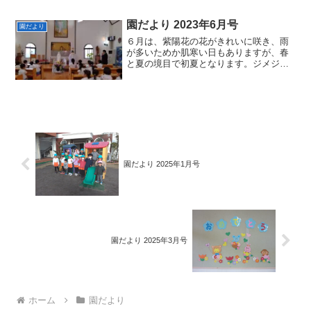
くにマリアさまにお祈りをささげます。
鹿児島国体が大成功のうちに閉会できる
よう、神さまにお祈りしましょう。
園だより 2023年6月号
園だより
６月は、紫陽花の花がきれいに咲き、雨
が多いためか肌寒い日もありますが、春
と夏の境目で初夏となります。ジメジメ
した梅雨の季節で、気分も滅入りがちで
すが、お友達も保護者の方々も元気いっ
ぱい６月を過ごしましょう。
園だより 2025年1月号
園だより 2025年3月号
ホーム
園だより