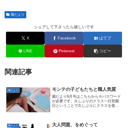
園だより
シェアして下さったら嬉しいです
X
Facebook
はてブ
LINE
Pinterest
コピー
関連記事
モンテの子どもたちと職人気質
園だより
園だより9月号はこちらから※パスワード
が必要です。久しぶりのクラス一日登園
日ということで久しぶりにクラスを覗い
てみました。子どもたちは一ヶ月のブラ
ンクにも関わらずこれまでと変わりなく
静かにオシゴトをしていました。「クラ
スは静かにオシゴトをす...
大人問題、をめぐって
園だより