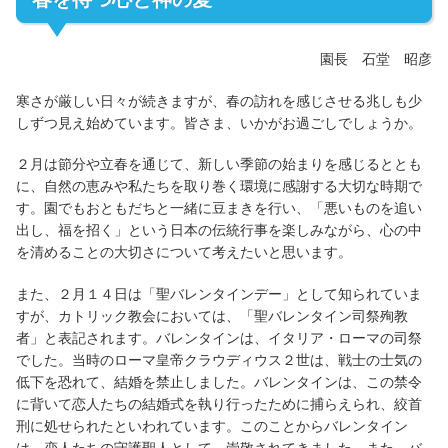
園長 石堂 昭彦
寒さが厳しい日々が続きますが、春の訪れを感じさせる兆しも少
しずつ見え始めています。皆さま、いかがお過ごしでしょうか。
２月は節分や立春を通じて、新しい季節の始まりを感じるととも
に、自然の恵みや私たちを取り巻く環境に感謝する大切な時期で
す。園でもおともだちと一緒に豆まきを行い、「悪いものを追い
出し、福を招く」という日本の伝統行事を楽しみながら、心の中
を清めることの大切さについて考えたいと思います。
また、２月１４日は「聖バレンタインデー」として知られていま
すが、カトリック教会においては、「聖バレンタイン司祭殉教
者」と表記されます。バレンタインは、イタリア・ローマの司祭
でした。当時のローマ皇帝クラウディウス２世は、戦士の士気の
低下を恐れて、結婚を禁止しました。バレンタインは、この禁令
に背いて恋人たちの結婚式を執り行ったために捕らえられ、絞首
刑に処せられたといわれています。このことからバレンタイン
は、恋人たちの守護聖人として、崇敬されてきました。また、バ