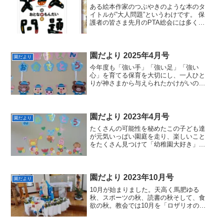
ある絵本作家のつぶやきのような本のタ
イトルが”大人問題”というわけです。 保
護者の皆さま先月のPTA総会には多くの
方に参加いただきありがとうございまし
た。新しい会長さんや役員の方も決ま
り、幼稚園が大きく動き始めた感じで
す。前任地では父母の会...
園だより 2025年4月号
園だより
今年度も「強い手」「強い足」「強い
心」を育てる保育を大切にし、一人ひと
りが神さまから与えられたかけがいのな
い存在であることを伝えていきます。そ
して、子どもたちが安心して、のびのび
と過ごせるよう、保護者の皆さまと心を
一つにして歩んでいきたいと願っていま
園だより 2023年4月号
園だより
す
たくさんの可能性を秘めたこの子ども達
が元気いっぱい園庭を走り、楽しいこと
をたくさん見つけて「幼稚園大好き」の
言葉が聞けるように、職員一同頑張って
まいりたいと思います。一年間、よろし
くお願いいたします。
園だより 2023年10月号
園だより
10月が始まりました。天高く馬肥ゆる
秋、スポーツの秋、読書の秋そして、食
欲の秋。教会では10月を「ロザリオの
月」といって、世界の平和のために、と