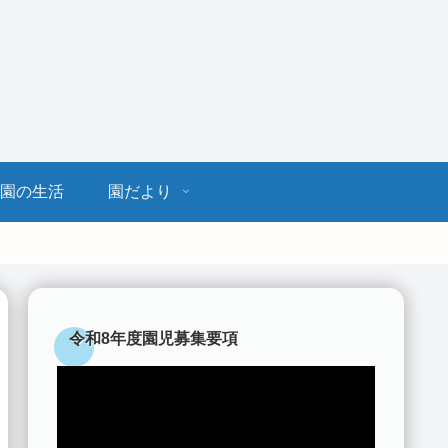
園の生活
園だより
令和8年度園児募集要項
動
画
プ
レ
ー