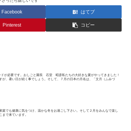
下さったら嬉しいです
Facebook
はてブ
Pinterest
コピー
ードが必要です。おしごと園長 石堂 昭彦私たちの大好きな夏がやってきました！
すが、暑い日が続く事でしょう。そして、７月の日本の月名は、「文月（ふみづ
家庭でも健康に気をつけ、温かな冬をお過ごし下さい。そして２月をみんなで楽し
こまで来ています。