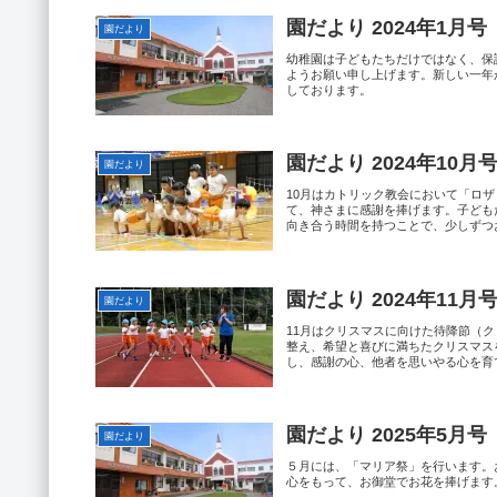
園だより 2024年1月号
園だより
幼稚園は子どもたちだけではなく、保
ようお願い申し上げます。新しい一年
しております。
園だより 2024年10月
園だより
10月はカトリック教会において「ロ
て、神さまに感謝を捧げます。子ども
向き合う時間を持つことで、少しずつ
園だより 2024年11月
園だより
11月はクリスマスに向けた待降節（
整え、希望と喜びに満ちたクリスマス
し、感謝の心、他者を思いやる心を育
園だより 2025年5月号
園だより
５月には、「マリア祭」を行います。
心をもって、お御堂でお花を捧げます