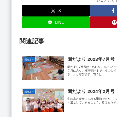
シェアして
X
LINE
関連記事
園だより 2023年7月号
園だより
園だより7月号はこちらから※パスワ
７月に入り、梅雨明けまでもう少しで
き）」と呼びます。古くは...
園だより 2024年2月号
園だより
冬の寒さが身にしみる季節ですが、ご
く過ごしていきましょう。春はもうそ