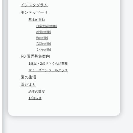
インスタグラム
モンテッソーリ
基本的運動
日常生活の領域
感覚の領域
数の領域
言語の領域
文化の領域
R8 園児募集案内
1歳児・2歳児さくら組募集
マミーズエンジェルクラス
園の生活
園だより
絵本の部屋
お知らせ