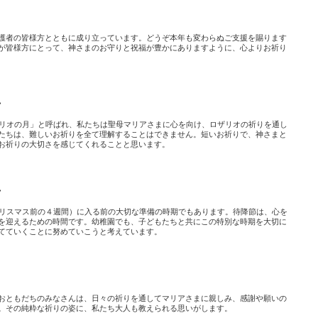
護者の皆様方とともに成り立っています。どうぞ本年も変わらぬご支援を賜ります
が皆様方にとって、神さまのお守りと祝福が豊かにありますように、心よりお祈り
号
ザリオの月」と呼ばれ、私たちは聖母マリアさまに心を向け、ロザリオの祈りを通し
たちは、難しいお祈りを全て理解することはできません。短いお祈りで、神さまと
お祈りの大切さを感じてくれることと思います。
号
クリスマス前の４週間）に入る前の大切な準備の時期でもあります。待降節は、心を
を迎えるための時間です。幼稚園でも、子どもたちと共にこの特別な時期を大切に
てていくことに努めていこうと考えています。
おともだちのみなさんは、日々の祈りを通してマリアさまに親しみ、感謝や願いの
。その純粋な祈りの姿に、私たち大人も教えられる思いがします。