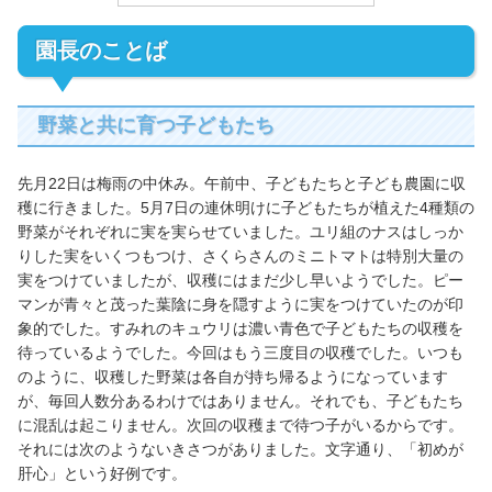
園長のことば
野菜と共に育つ子どもたち
先月22日は梅雨の中休み。午前中、子どもたちと子ども農園に収
穫に行きました。5月7日の連休明けに子どもたちが植えた4種類の
野菜がそれぞれに実を実らせていました。ユリ組のナスはしっか
りした実をいくつもつけ、さくらさんのミニトマトは特別大量の
実をつけていましたが、収穫にはまだ少し早いようでした。ピー
マンが青々と茂った葉陰に身を隠すように実をつけていたのが印
象的でした。すみれのキュウリは濃い青色で子どもたちの収穫を
待っているようでした。今回はもう三度目の収穫でした。いつも
のように、収穫した野菜は各自が持ち帰るようになっています
が、毎回人数分あるわけではありません。それでも、子どもたち
に混乱は起こりません。次回の収穫まで待つ子がいるからです。
それには次のようないきさつがありました。文字通り、「初めが
肝心」という好例です。