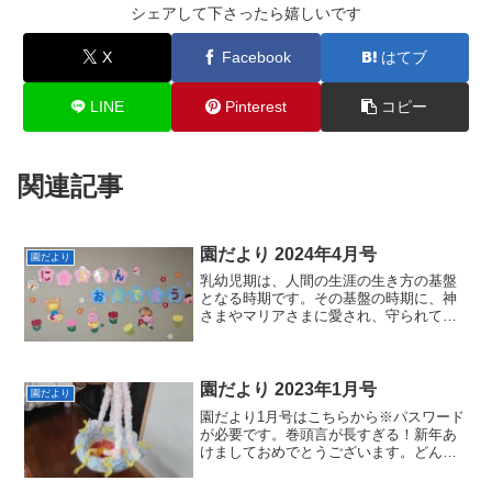
シェアして下さったら嬉しいです
X
Facebook
はてブ
LINE
Pinterest
コピー
関連記事
園だより 2024年4月号
園だより
乳幼児期は、人間の生涯の生き方の基盤
となる時期です。その基盤の時期に、神
さまやマリアさまに愛され、守られてい
ることを知り、自分はかけがいのない存
在だと感じることは、大切なことです。
そして、本来備えている子どもたちの自
分を成長させる力を引き出しながら、お
園だより 2023年1月号
園だより
ともだちと一緒に育んでいけるように見
園だより1月号はこちらから※パスワード
守っていきたいと思います。
が必要です。巻頭言が長すぎる！新年あ
けましておめでとうございます。どんな
新年をお迎えになったでしょうか。旧年
にも増して今年もよろしく願いいたしま