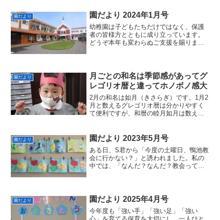
す。ところで、叱責を受けたわけではな
いのですが、先月号の原...
園だより 2024年1月号
園だより
幼稚園は子どもたちだけではなく、保護
者の皆様方とともに成り立っています。
どうぞ本年も変わらぬご支援を賜ります
ようお願い申し上げます。新しい一年が
皆様方にとって、神さまのお守りと祝福
が豊かにありますように、心よりお祈り
しております。
月ごとの和名は季節感があってグ
園だより
レゴリオ暦と違ってホノボノ感大
2月の和名は如月（きさらぎ）です。1月2
月と数えるグレゴリオ暦は分かりやすく
て便利ですが、和暦の睦月如月は数える
というよりも季節感を表す呼び名と言え
るようです。ネットからの知識ですが、
きさらぎの由来は諸説あって、9つもの呼
園だより 2023年5月号
園だより
び方がるそうです。...
ある日、S君から「今度の土曜日、鴨池教
会に行かない？」と誘われました。私の
中では、「なんだ？なんだ？教会ってな
んだ？」って感じだったと思います。ち
ょっと興味があったので、土曜日に鴨池
教会に行ってみることにしました・・・
園だより 2025年4月号
園だより
今年度も「強い手」「強い足」「強い
心」を育てる保育を大切にし、一人ひと