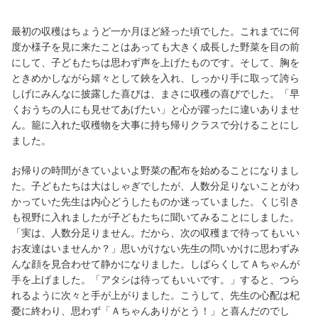
最初の収穫はちょうど一か月ほど経った頃でした。これまでに何
度か様子を見に来たことはあっても大きく成長した野菜を目の前
にして、子どもたちは思わず声を上げたものです。そして、胸を
ときめかしながら嬉々として鋏を入れ、しっかり手に取って誇ら
しげにみんなに披露した喜びは、まさに収穫の喜びでした。「早
くおうちの人にも見せてあげたい」と心が躍ったに違いありませ
ん。籠に入れた収穫物を大事に持ち帰りクラスで分けることにし
ました。
お帰りの時間がきていよいよ野菜の配布を始めることになりまし
た。子どもたちは大はしゃぎでしたが、人数分足りないことがわ
かっていた先生は内心どうしたものか迷っていました。くじ引き
も視野に入れましたが子どもたちに聞いてみることにしました。
「実は、人数分足りません。だから、次の収穫まで待ってもいい
お友達はいませんか？」思いがけない先生の問いかけに思わずみ
んな顔を見合わせて静かになりました。しばらくしてＡちゃんが
手を上げました。「アタシは待ってもいいです。」すると、つら
れるように次々と手が上がりました。こうして、先生の心配は杞
憂に終わり、思わず「Ａちゃんありがとう！」と喜んだのでし