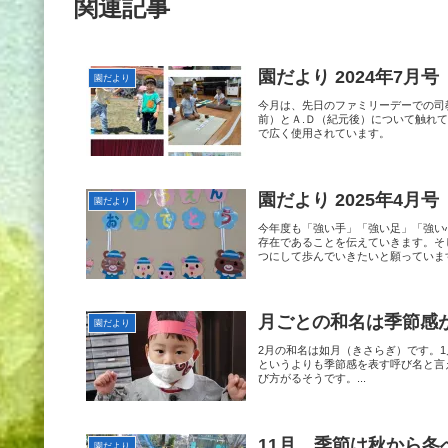
関連記事
園だより 2024年7月号
園だより
今月は、先日のファミリーデーでの司
前）とＡ.Ｄ（紀元後）について触れ
で広く使用されています。
園だより 2025年4月号
園だより
今年度も「強い手」「強い足」「強い
存在であることを伝えていきます。そ
つにして歩んでいきたいと願っていま
月ごとの和名は季節感
園だより
2月の和名は如月（きさらぎ）です。
というよりも季節感を表す呼び名と言
び方がるそうです。...
11月、季節は秋から
園だより