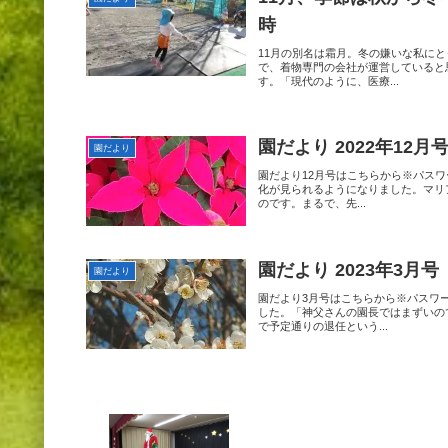
時
11月の別名は霜月。冬の嫌いな私に
で、着物専門の会社が運営していると
す。「現代のように、医療...
園だより 2022年12月
園だより
園だより12月号はこちらから※パス
化が見られるようになりました。マリ
のです。まるで、先...
園だより 2023年3月号
園だより
園だより3月号はこちらから※パスワ
した。「神父さんの園長ではまずいの
で予定通りの退任という...