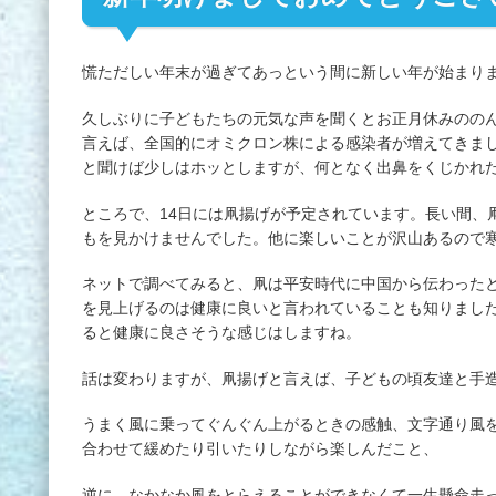
慌ただしい年末が過ぎてあっという間に新しい年が始まり
久しぶりに子どもたちの元気な声を聞くとお正月休みのの
言えば、全国的にオミクロン株による感染者が増えてきま
と聞けば少しはホッとしますが、何となく出鼻をくじかれ
ところで、14日には凧揚げが予定されています。長い間、
もを見かけませんでした。他に楽しいことが沢山あるので
ネットで調べてみると、凧は平安時代に中国から伝わった
を見上げるのは健康に良いと言われていることも知りまし
ると健康に良さそうな感じはしますね。
話は変わりますが、凧揚げと言えば、子どもの頃友達と手
うまく風に乗ってぐんぐん上がるときの感触、文字通り風
合わせて緩めたり引いたりしながら楽しんだこと、
逆に、なかなか風をとらえることができなくて一生懸命走