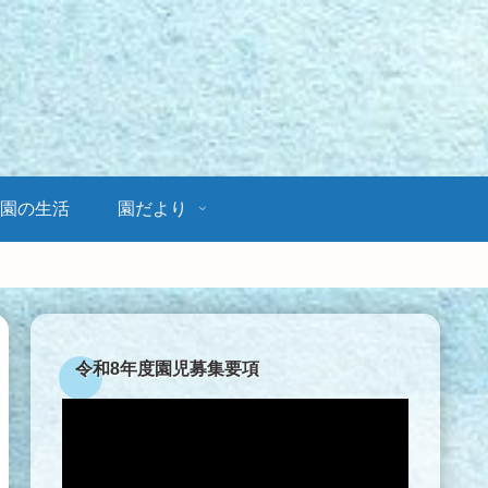
園の生活
園だより
令和8年度園児募集要項
動
画
プ
レ
ー