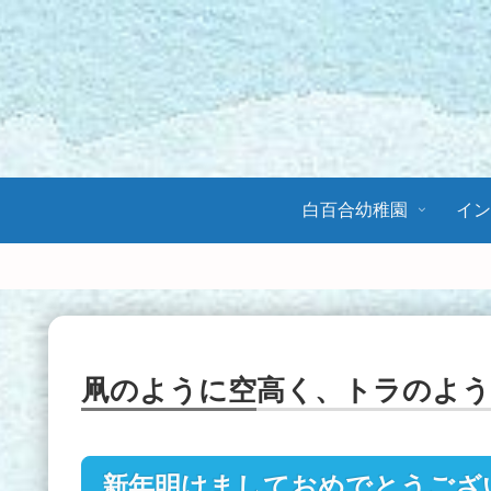
白百合幼稚園
イ
凧のように空高く、トラのよ
新年明けましておめでとうござ