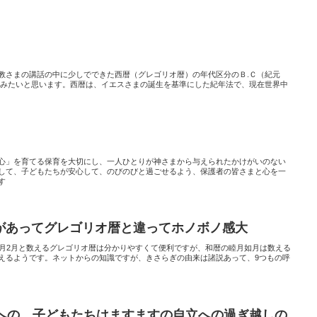
教さまの講話の中に少しでできた西暦（グレゴリオ暦）の年代区分のＢ.Ｃ（紀元
てみたいと思います。西暦は、イエスさまの誕生を基準にした紀年法で、現在世界中
心」を育てる保育を大切にし、一人ひとりが神さまから与えられたかけがいのない
して、子どもたちが安心して、のびのびと過ごせるよう、保護者の皆さまと心を一
す
があってグレゴリオ暦と違ってホノボノ感大
1月2月と数えるグレゴリオ暦は分かりやすくて便利ですが、和暦の睦月如月は数える
えるようです。ネットからの知識ですが、きさらぎの由来は諸説あって、9つもの呼
冬への、子どもたちはますますの自立への過ぎ越しの