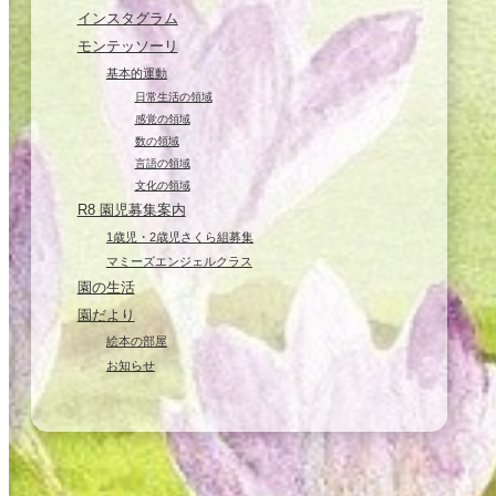
インスタグラム
モンテッソーリ
基本的運動
日常生活の領域
感覚の領域
数の領域
言語の領域
文化の領域
R8 園児募集案内
1歳児・2歳児さくら組募集
マミーズエンジェルクラス
園の生活
園だより
絵本の部屋
お知らせ