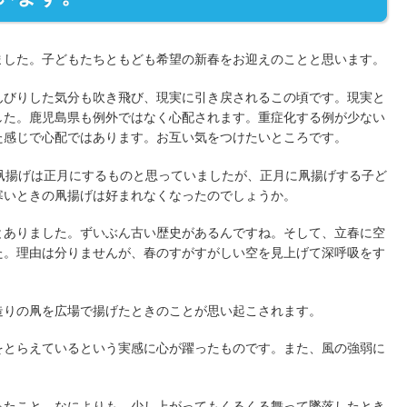
ました。子どもたちともども希望の新春をお迎えのことと思います。
んびりした気分も吹き飛び、現実に引き戻されるこの頃です。現実と
した。鹿児島県も例外ではなく心配されます。重症化する例が少ない
た感じで心配ではあります。お互い気をつけたいところです。
凧揚げは正月にするものと思っていましたが、正月に凧揚げする子ど
寒いときの凧揚げは好まれなくなったのでしょうか。
とありました。ずいぶん古い歴史があるんですね。そして、立春に空
た。理由は分りませんが、春のすがすがしい空を見上げて深呼吸をす
造りの凧を広場で揚げたときのことが思い起こされます。
をとらえているという実感に心が躍ったものです。また、風の強弱に
ったこと、なによりも、少し上がってもくるくる舞って墜落したとき