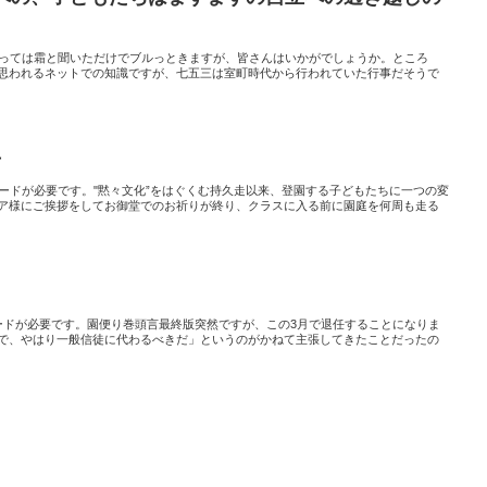
とっては霜と聞いただけでブルっときますが、皆さんはいかがでしょうか。ところ
思われるネットでの知識ですが、七五三は室町時代から行われていた行事だそうで
号
ワードが必要です。"黙々文化”をはぐくむ持久走以来、登園する子どもたちに一つの変
ア様にご挨拶をしてお御堂でのお祈りが終り、クラスに入る前に園庭を何周も走る
ードが必要です。園便り巻頭言最終版突然ですが、この3月で退任することになりま
で、やはり一般信徒に代わるべきだ」というのがかねて主張してきたことだったの