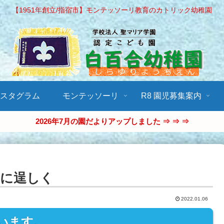
【1951年創立/指宿市】モンテッソーリ教育のカトリック幼稚園
ンスタグラム
モンテッソーリ
R8 園児募集案内
2026年7月の園だよりアップしました ⇒ ⇒ ⇒
うに逞しく
2022.01.06
います。