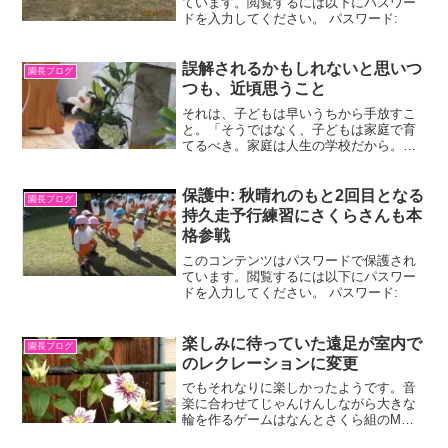
ています。閲覧するには以下にパスワー
ドを入力してください。 パスワード:
誤解されるかもしれないと思いつ
園長ブログ
つも、近頃思うこと
それは、子どもは早いうちから手放すこ
と。「そうではなく、子どもは家庭で育
てるべき。家庭は人生の学校だから。」
長い間そう思っていました。後半は今も
変わりませんが、親元での子育てが理想
だとしても、早いうちから集団生活にな
保護中: 秋晴れのもと2回目となる
園長ブログ
じんだ方がいのではないか...
持久走予行練習にさくらさんも本
格参戦
このコンテンツはパスワードで保護され
ています。閲覧するには以下にパスワー
ドを入力してください。 パスワード:
楽しみに待っていた遠足が室内で
園長ブログ
のレクレーションに変更
でもそれなりに楽しかったようです。音
楽に合わせてじゃんけんしながら大きな
輪を作るゲームはなんとさくら組のMち
ゃんが優勝。立派なメダルを獲得しまし