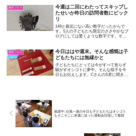
た。玉入れはばら、ゆりがお相子でなか
よく引き分け。もっとも、さくらさんた
今週は二回にわたってスキップし
園長ブログ
ちは先生手持ちのバケツに...
たせいか昨日の訪問者数にビック
リ
149と最近にない高い数字だったからで
す。5人の子どもたち限定のささやかなブ
ログにしては驚くような数字です。それ
だけ、子どもたちに対する身近な方々の
関心が高いということかと思われま
す。 今日も二部構成です今日は、給食の
今日ははや週末。そんな感慨は子
園長ブログ
様子とお昼寝の様子も見...
どもたちには無縁かと
子どもたちにとっては今がすべて焦らず
騒がずオシゴトに夢中。そんな様子を今
日もお伝えします。CさんのS君に聞きま
した。１から９まで読めたので、０を指
すとやはりゼロと読めました。すかさず
聞きました。「ゼロて何？」「何にもな
いこと。」ゼロの概念を...
保護中: 台風一過の今日も子どもたちはオシゴト
もそこそこに来週に迫った運動会目指して奮闘