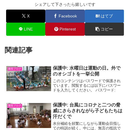
シェアして下さったら嬉しいです
X
Facebook
はてブ
LINE
Pinterest
コピー
関連記事
保護中: 水曜日は運動の日。外で
園長ブログ
のオシゴトを一挙公開
このコンテンツはパスワードで保護され
ています。閲覧するには以下にパスワー
ドを入力してください。 パスワード:
保護中: 台風にコロナと二つの脅
園長ブログ
威にさらされながら子どもたちは
汗だくで
水分補給を頻繁にしながら運動会目指し
ての特訓が続く。中には、無言の抵抗で