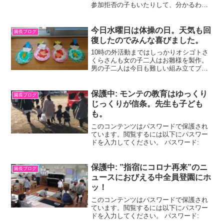
参加拒否の子もいたりして、分かるわか
る。小さな競技者たちにエールを送って
ほしい。
今日水曜日は体操の日。天気も回
園長ブログ
復したのでみんな喜びました。
10時の外活動まではしっかりオシゴトさ
くらさんも女の子二人はお雛様を製作。
男の子二人は今日も難しい組み立てブロ
ックに挑戦。あーでもないこーでもない
と、文字通り試行錯誤。大人でも一筋縄
ではいかないのに、飽きずに毎日のよう
保護中: モンテの教育はゆっくり
園長ブログ
にチャレンジするところ...
じっくりが信条。先生も子ども
も。
このコンテンツはパスワードで保護され
ています。閲覧するには以下にパスワー
ドを入力してください。 パスワード:
保護中: ”指宿にコロナ再来”のニ
園長ブログ
ュースにおびえる中全員登園にホ
ッ！
このコンテンツはパスワードで保護され
ています。閲覧するには以下にパスワー
ドを入力してください。 パスワード: