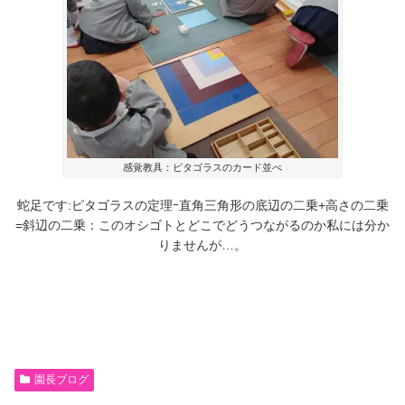
感覚教具：ピタゴラスのカード並べ
蛇足です:ピタゴラスの定理ｰ直角三角形の底辺の二乗+高さの二乗
=斜辺の二乗：このオシゴトとどこでどうつながるのか私には分か
りませんが…。
園長ブログ