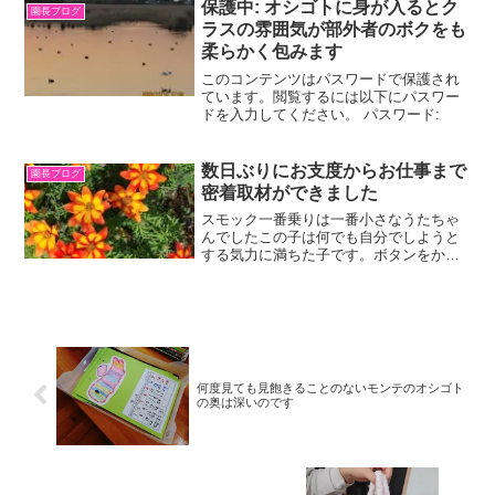
なりに感じることがあるのでしょうね。
保護中: オシゴトに身が入るとク
園長ブログ
いつものように、身支度の...
ラスの雰囲気が部外者のボクをも
柔らかく包みます
このコンテンツはパスワードで保護され
ています。閲覧するには以下にパスワー
ドを入力してください。 パスワード:
数日ぶりにお支度からお仕事まで
園長ブログ
密着取材ができました
スモック一番乗りは一番小さなうたちゃ
んでしたこの子は何でも自分でしようと
する気力に満ちた子です。ボタンをかけ
る時の指の力がどの子よりも強いのに驚
きます。ともあれ、三才にも満たない子
供たちが早くも個性の輝きを見せてくれ
た朝のひと時でした。
何度見ても見飽きることのないモンテのオシゴト
の奥は深いのです