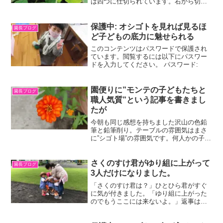
は四つに仕切られています。右から切手
の形をした１、10、100、1000の数字が
あります。そこから9枚づつ下のケースに
移動させます。千単位の数の足し算をす
保護中: オシゴトを見れば見るほ
園長ブログ
る準備が整いま...
ど子どもの底力に魅せられる
このコンテンツはパスワードで保護され
ています。閲覧するには以下にパスワー
ドを入力してください。 パスワード:
園便りに”モンテの子どもたちと
園長ブログ
職人気質”という記事を書きまし
たが
今朝も同じ感想を持ちました沢山の色鉛
筆と鉛筆削り。テーブルの雰囲気はまさ
に”シゴト場”の雰囲気です。何人かの子が
同じ雰囲気で書き方の練習をしていまし
た。北海道と中部地方の地図のオシゴ
ト。二人とも何とも言えないいい雰囲気
さくのすけ君がゆり組に上がって
園長ブログ
です。それぞれが、ゆっ...
3人だけになりました。
「さくのすけ君は？」ひとひら君がすぐ
に気が付きました。「ゆり組に上がった
のでもうここには来ないよ。」返事はあ
りませんでした。子どもたちの心を覗き
たくなる時がありますが、きっと子ども