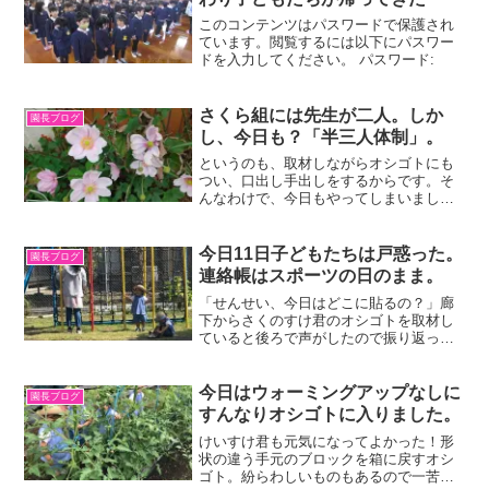
このコンテンツはパスワードで保護され
ています。閲覧するには以下にパスワー
ドを入力してください。 パスワード:
さくら組には先生が二人。しか
園長ブログ
し、今日も？「半三人体制」。
というのも、取材しながらオシゴトにも
つい、口出し手出しをするからです。そ
んなわけで、今日もやってしまいまし
た。特に、今日は二歳に満たないうたち
ゃんのとりこになりました。次から次と
オシゴトに取り組む姿にみなぎるエネル
今日11日子どもたちは戸惑った。
園長ブログ
ギーを感じたからです。一番...
連絡帳はスポーツの日のまま。
「せんせい、今日はどこに貼るの？」廊
下からさくのすけ君のオシゴトを取材し
ていると後ろで声がしたので振り返って
みると、しょうなちゃんが連絡緒を開い
て思案顔。見ると、オリンピックのせい
で急遽スポーツの日が返上になったもの
今日はウォーミングアップなしに
園長ブログ
だから「スポーツの日」が...
すんなりオシゴトに入りました。
けいすけ君も元気になってよかった！形
状の違う手元のブロックを箱に戻すオシ
ゴト。紛らわしいものもあるので一苦