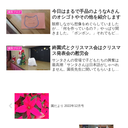
労。戻したブロックを取り出してまた戻
すことを繰りかえすのが本来ですが、そ
れよりも一直線に並べたブロックがイメ
今日はまるで手品のようなAさん
園長ブログ
ージさせる物を口にしながら...
のオシゴトやその他を紹介します
観察しながら想像をめぐらしていました
が…「何を作っているの？」やっぱり聞
きました。「ボンボン。」それでもピン
ときませんでしたが、箱の中にあるのが
完成品だと知って驚きました。毛糸を巻
いている様子からは想像できないものだ
終園式とクリスマス会はクリスマ
園長ブログ
ったからです。これは補助...
ス発表会の慰労会
サンタさんの登場で子どもたちの興奮は
最高潮「サンタさんは日本語がしゃべれ
ません。園長先生に聞いてもらいましょ
う。」サンタさんが無言ならボクも無言
で耳を近づけてうなづくだけ。「分かり
ました。サンタさんは雪の国から来たそ
うです。」「エーッ！」「...
園だより 2022年12月号