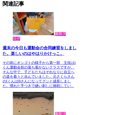
関連記事
園長ブ
ログ
週末の今日も運動会の合同練習をしまし
た。楽しいのはやはりかけっこ。
その前にオシゴトの様子から第一部 主役はI
くん運動会前の落ち着かないクラスですが、
そんな中で、子どもたちはそれなりに自立へ
の道を着々と歩んでいました。元さくらさん
のIくんはBさんになってグンと成長しまし
た。慣れた手つきで縫い刺しに挑戦してい...
園長ブ