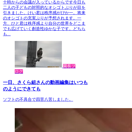
十時からの会議が入っているからです今日も
二人の子どもの対照的なオシゴトぶりが目を
引きました。けい君は秩序感がぴか一。将来
のオシゴトの充実ぶりが予想されます。一
方、ひと君は秩序感より自分の世界をどこま
でも広げていく創造性ゆかな子です。どちら
も...
園長ブ
ログ
一日、さくら組さんの動画編集はいつも
のようにできても
ソフトの不具合で四苦八苦しました。