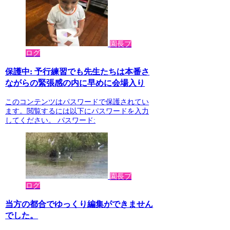
園長ブ
ログ
保護中: 予行練習でも先生たちは本番さ
ながらの緊張感の内に早めに会場入り
このコンテンツはパスワードで保護されてい
ます。閲覧するには以下にパスワードを入力
してください。 パスワード:
園長ブ
ログ
当方の都合でゆっくり編集ができません
でした。