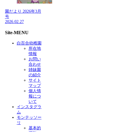
園だより 2026年3月
号
2026.02.27
Site-MENU
白百合幼稚園
所在地
情報
お問い
合わせ
姉妹園
の紹介
サイト
マップ
個人情
報につ
いて
インスタグラ
ム
モンテッソー
リ
基本的