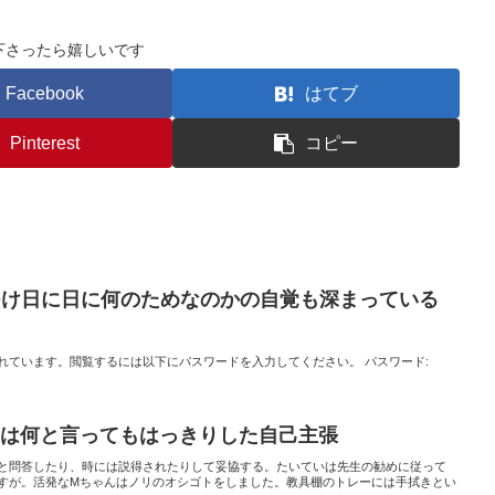
下さったら嬉しいです
Facebook
はてブ
Pinterest
コピー
をつけ日に日に何のためなのかの自覚も深まっている
れています。閲覧するには以下にパスワードを入力してください。 パスワード:
力は何と言ってもはっきりした自己主張
と問答したり、時には説得されたりして妥協する。たいていは先生の勧めに従って
すが。活発なMちゃんはノリのオシゴトをしました。教具棚のトレーには手拭きとい