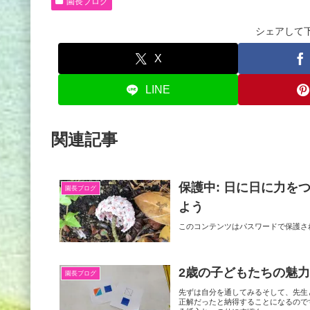
園長ブログ
シェアして
X
LINE
関連記事
保護中: 日に日に力
園長ブログ
よう
このコンテンツはパスワードで保護さ
2歳の子どもたちの魅
園長ブログ
先ずは自分を通してみるそして、先生
正解だったと納得することになるので