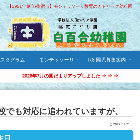
【1951年創立/指宿市】モンテッソーリ教育のカトリック幼稚園
ンスタグラム
モンテッソーリ
R8 園児募集案内
2026年7月の園だよりアップしました ⇒ ⇒ ⇒
校でも対応に追われていますが、
2022.01.21
昨日