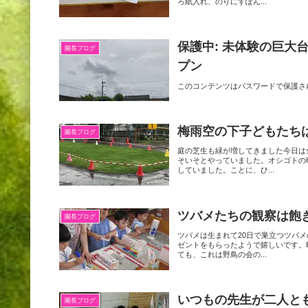
ろ紙入れ、のりにすぽん...
保護中: 未体験の巨大
園長ブログ
プン
このコンテンツはパスワードで保護さ
梅雨空の下子どもたち
園長ブログ
庭の芝生も緑が増してきました今日は
そいそとやっていました。オシゴトの
していました。ことに、ひ...
ツバメたちの観察は飽
園長ブログ
ツバメは生まれて20日で巣立つツバ
ゼントをもらったようで嬉しいです。
ても、これは野鳥の会の...
いつもの先生が二人と
園長ブログ