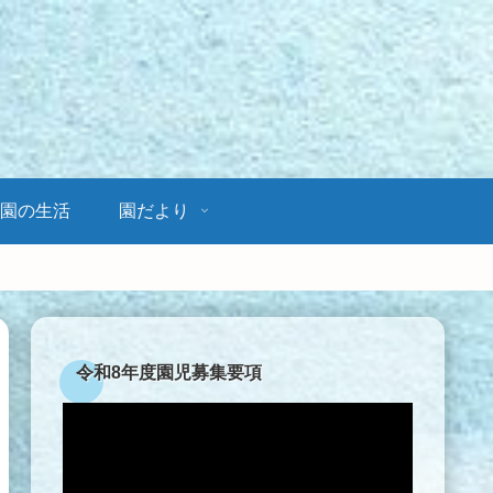
園の生活
園だより
令和8年度園児募集要項
動
画
プ
レ
ー