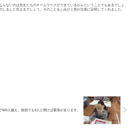
ならないのは先生たちのチームワークができているからということでもあるでしょ
のしるしと言えるでしょう。そのことをふみひと君が立派に証明してくれました。
で400人越え。指宿でも8人と聞けば緊張が走ります。