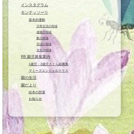
インスタグラム
モンテッソーリ
基本的運動
日常生活の領域
感覚の領域
数の領域
言語の領域
文化の領域
R8 園児募集案内
1歳児・2歳児さくら組募集
マミーズエンジェルクラス
園の生活
園だより
絵本の部屋
お知らせ