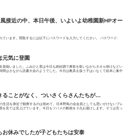
台風接近の中、本日午後、いよいよ幼稚園新HPオー
れています。閲覧するには以下にパスワードを入力してください。 パスワード:
は元気に登園
全員揃いました。ふみひと君は今日も絶好調で鼻歌を歌いながらタオル掛けなどい
時間はさながら読書大会のようでした。今日は教具を扱う子はいなくて絵本に集中
きることがなく、ついさくらさんたちが…
メの生活を身近で観察するのは初めて。日本野鳥の会会員としても思いがけないプレ
暇を見ては見上げています。今日もツバメの動画を３点お届けします。そうは言っ
もお休みでしたが子どもたちは安泰