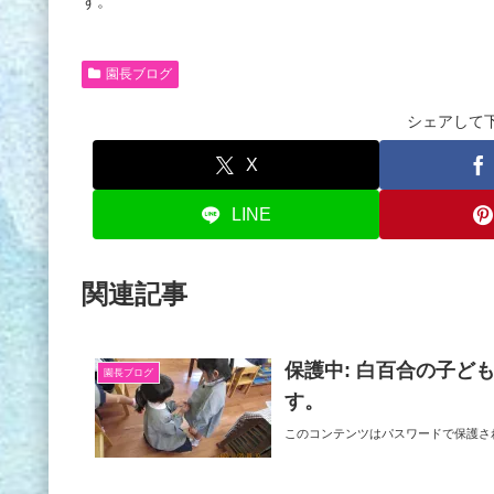
ず。
園長ブログ
シェアして
X
LINE
関連記事
保護中: 白百合の子
園長ブログ
す。
このコンテンツはパスワードで保護さ