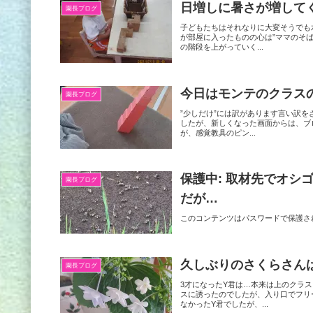
日増しに暑さが増して
園長ブログ
子どもたちはそれなりに大変そうでも
が部屋に入ったものの心は”ママのそ
の階段を上がっていく...
今日はモンテのクラス
園長ブログ
”少しだけ”には訳があります言い訳
したが、新しくなった画面からは、ブ
が、感覚教具のピン...
保護中: 取材先でオ
園長ブログ
だが…
このコンテンツはパスワードで保護さ
久しぶりのさくらさん
園長ブログ
3才になったY君は…本来は上のクラ
スに誘ったのでしたが、入り口でフリ
なかったY君でしたが、...