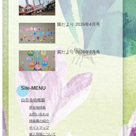
園だより 2026年4月号
園だより 2026年3月号
Site-MENU
白百合幼稚園
所在地情報
お問い合わせ
姉妹園の紹介
サイトマップ
個人情報について