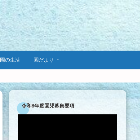
園の生活
園だより
令和8年度園児募集要項
動
画
プ
レ
ー