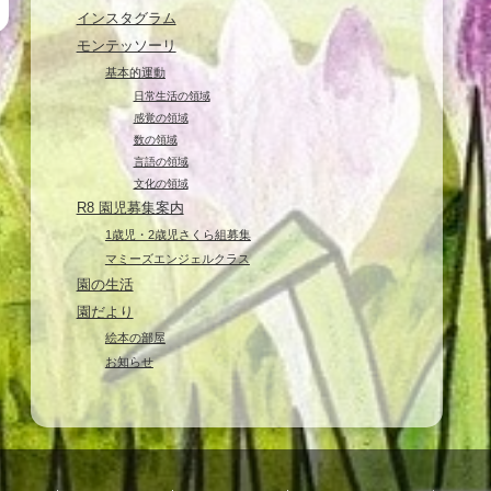
インスタグラム
モンテッソーリ
基本的運動
日常生活の領域
感覚の領域
数の領域
言語の領域
文化の領域
R8 園児募集案内
1歳児・2歳児さくら組募集
マミーズエンジェルクラス
園の生活
園だより
絵本の部屋
お知らせ