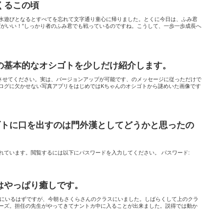
くるこの頃
水遊びとなるとすべてを忘れて文字通り童心に帰りました。とくに今日は、ふみ君
ばがいい！”しっかり者のふみ君でも戦っているのですね。こうして、一歩一歩成長へ
の基本的なオシゴトを少しだけ紹介します。
をさせてください。実は、バージョンアップが可能です、のメッセージに従っただけで
ログに欠かせない写真アプリをはじめではKちゃんのオシゴトから謎めいた画像です
シゴトに口を出すのは門外漢としてどうかと思ったの
れています。閲覧するには以下にパスワードを入力してください。 パスワード:
はやっぱり癒しです。
スにいるはずですが、今朝もさくらさんのクラスにいました。しばらくして上のクラ
ーズ。担任の先生がやってきてナントカ中に入ることが出来ました。説得では動か