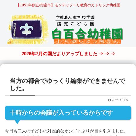
【1951年創立/指宿市】モンテッソーリ教育のカトリック幼稚園
2026年7月の園だよりアップしました ⇒ ⇒ ⇒
当方の都合でゆっくり編集ができませんで
した。
2021.10.05
十時からの会議が入っているからです
今日も二人の子どもの対照的なオシゴトぶりが目を引きました。