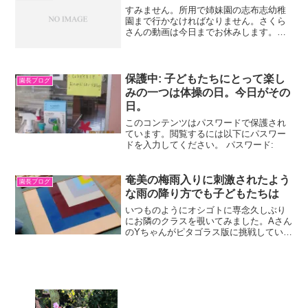
たけどたのしいでし...
すみません。所用で姉妹園の志布志幼稚
園まで行かなければなりません。さくら
さんの動画は今日までお休みします。悪
しからず。
保護中: 子どもたちにとって楽し
園長ブログ
みの一つは体操の日。今日がその
日。
このコンテンツはパスワードで保護され
ています。閲覧するには以下にパスワー
ドを入力してください。 パスワード:
奄美の梅雨入りに刺激されたよう
園長ブログ
な雨の降り方でも子どもたちは
いつものようにオシゴトに専念久しぶり
にお隣のクラスを覗いてみました。Aさん
のYちゃんがピタゴラス版に挑戦していま
した。感覚教具ですが、実は直角三角形
の底辺の2乗＋高さの2乗は斜辺の2乗に等
しいというあのピタゴラスの原理をいわ
ゆる「見える化」...