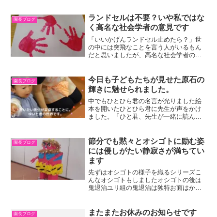
ランドセルは不要？いや私ではな
園長ブログ
く高名な社会学者の意見です
「いいかげんランドセル止めたら？」世
の中には突飛なことを言う人がいるもん
だと思いましたが、高名な社会学者の意
見と知って、複雑な気持ちになってしま
いました。たいがい祖父母からのプレゼ
ントだから男の子は黒、女の子は赤にな
今日も子どもたちが見せた原石の
園長ブログ
る、とも。今朝の南風録に...
輝きに魅せられました。
中でもひとひら君の名言が光りました絵
本を開いたひとひら君に先生が声をかけ
ました。「ひと君、先生が一緒に読んで
あげようか？」「いい！せんせいはけい
ちゃんのところにいってあげて。」だっ
て！子どもたちのストレスは深刻です。
節分でも黙々とオシゴトに励む姿
園長ブログ
と書くと思わず「えっ？」...
には侵しがたい静寂さが満ちてい
ます
先ずはオシゴトの様子を織るシリーズこ
んなオシゴトもしましたオシゴトの後は
鬼退治ユリ組の鬼退治は独特お面はかぶ
らずにテーブルに置く。その鬼をめがけ
て”オニはそとー！””福はうち―！”マミー
ズのみんなもほんもののまめではなかっ
またまたお休みのお知らせです
園長ブログ