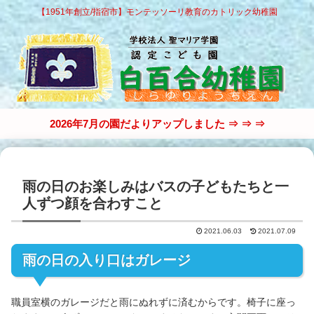
【1951年創立/指宿市】モンテッソーリ教育のカトリック幼稚園
2026年7月の園だよりアップしました ⇒ ⇒ ⇒
雨の日のお楽しみはバスの子どもたちと一
人ずつ顔を合わすこと
2021.06.03
2021.07.09
雨の日の入り口はガレージ
職員室横のガレージだと雨にぬれずに済むからです。椅子に座っ