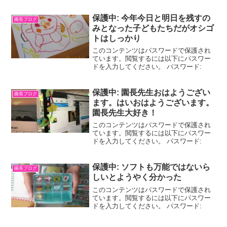
流になりつつあるそうですね。日本もそ
うなるのでしょうか。空港での検疫もす
り抜けるそうなので名前からしてなんと
保護中: 今年今日と明日を残すの
園長ブログ
なく不気味ですね。ステル...
みとなった子どもたちだがオシゴ
トはしっかり
このコンテンツはパスワードで保護され
ています。閲覧するには以下にパスワー
ドを入力してください。 パスワード:
保護中: 園長先生おはようござい
園長ブログ
ます。はいおはようございます。
園長先生大好き！
このコンテンツはパスワードで保護され
ています。閲覧するには以下にパスワー
ドを入力してください。 パスワード:
保護中: ソフトも万能ではないら
園長ブログ
しいとようやく分かった
このコンテンツはパスワードで保護され
ています。閲覧するには以下にパスワー
ドを入力してください。 パスワード: