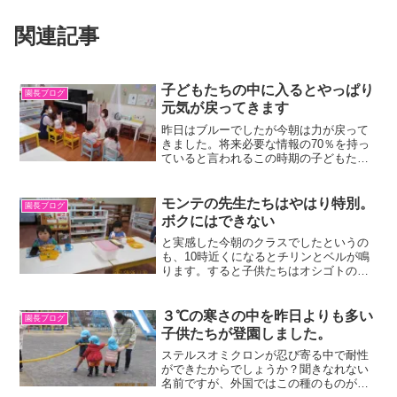
関連記事
子どもたちの中に入るとやっぱり
園長ブログ
元気が戻ってきます
昨日はブルーでしたが今朝は力が戻って
きました。将来必要な情報の70％を持っ
ていると言われるこの時期の子どもた
ち、まさに生命力にあふれているのです
ね。そのおこぼれで元気回復。すごいと
思います。ありがとう子どもたち！
モンテの先生たちはやはり特別。
園長ブログ
ボクにはできない
と実感した今朝のクラスでしたというの
も、10時近くになるとチリンとベルが鳴
ります。すると子供たちはオシゴトの手
を止めて先生の指示を待ちます。しか
し、中には、続きをしたい子もいます。
今朝は二人もいました。「もうやめなさ
３℃の寒さの中を昨日よりも多い
園長ブログ
い」と強制しないのがモン...
子供たちが登園しました。
ステルスオミクロンが忍び寄る中で耐性
ができたからでしょうか？聞きなれない
名前ですが、外国ではこの種のものが主