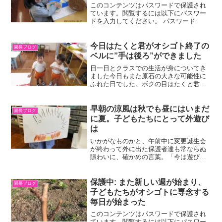
このコンテンツはパスワードで保護され
ています。閲覧するには以下にパスワー
ドを入力してください。 パスワード:
今日はたくと君がオシゴト終了の
園長ブログ
ベルに”手は後ろ”ができました
日一日とクラスでの生活が身についてき
ました今日もまた原石の大きな可能性に
ふれた日でした。ボクの目はたくと君に
終始しました。使った色鉛筆を返すとき
はキチンと丁寧にできていて、秩序感を
感じました。箱パズルも次第に要領が飲
早朝の涼風は秋でも昼にはいまだ
園長ブログ
み込めたようでした。明日...
に夏。子どもたちにとって外遊び
は
いかがなものかと、午前中に変更誕生会
が終わって外に出た保護者達も常ならぬ
賑わいに、確かめの言葉。「今は遊びの
時間ですか？」「そうです。」理由はタ
イトルの通りというわけです。さて、今
日もふみひと君とさくのすけ君訪問。ふ
保護中: また新しい週が始まり、
園長ブログ
みひと君は2センチほどの...
子どもたちがオシゴトに専念する
毎日が始まった
このコンテンツはパスワードで保護され
ています。閲覧するには以下にパスワー