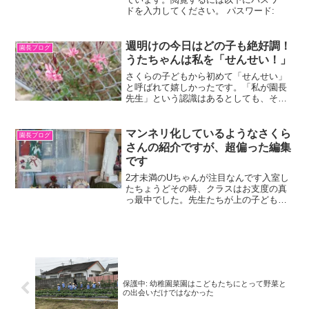
ドを入力してください。 パスワード:
週明けの今日はどの子も絶好調！
園長ブログ
うたちゃんは私を「せんせい！」
さくらの子どもから初めて「せんせい」
と呼ばれて嬉しかったです。「私が園長
先生」という認識はあるとしても、そう
呼ばれた記憶はないように思います。う
たちゃんの場合、入園当初は目をぱちく
り開けてじっと観察することが多かった
マンネリ化しているようなさくら
園長ブログ
ものですが、いつの間にか...
さんの紹介ですが、超偏った編集
です
2才未満のUちゃんが注目なんです入室し
たちょうどその時、クラスはお支度の真
っ最中でした。先生たちが上の子どもた
ちにかかりっきりになっているというの
に、目の前ではボタンを外すのに一生懸
命の彼女が。思わずカメラを向けまし
た。誰かに助けを求めるで...
保護中: 幼稚園菜園はこどもたちにとって野菜と
の出会いだけではなかった