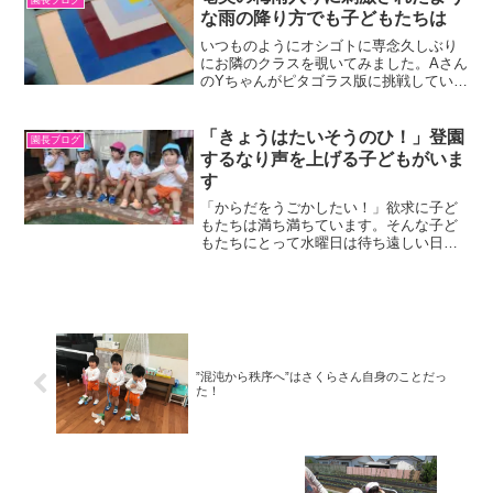
な雨の降り方でも子どもたちは
いつものようにオシゴトに専念久しぶり
にお隣のクラスを覗いてみました。Aさん
のYちゃんがピタゴラス版に挑戦していま
した。感覚教具ですが、実は直角三角形
の底辺の2乗＋高さの2乗は斜辺の2乗に等
しいというあのピタゴラスの原理をいわ
「きょうはたいそうのひ！」登園
園長ブログ
ゆる「見える化」...
するなり声を上げる子どもがいま
す
「からだをうごかしたい！」欲求に子ど
もたちは満ち満ちています。そんな子ど
もたちにとって水曜日は待ち遠しい日な
のです。普段はオシゴト優先で、外遊び
はお昼ご飯の後。「まってました！」と
ばかりに園庭に飛び出すこどもたちを見
ていると以下に体を動かし...
”混沌から秩序へ”はさくらさん自身のことだっ
た！