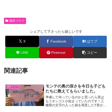
園長ブログ
シェアして下さったら嬉しいです
X
Facebook
はてブ
LINE
Pinterest
コピー
関連記事
モンテの奥の深さを今日も子ども
園長ブログ
たちに教えてもらいました。
準備して待っているのかと思ったら実は
もうオシゴトが始まっていたのです！三
種類の文字の入った箱を用意したY君が座
ったまま動きません。先生を待っている