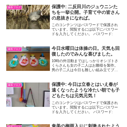
のかと思いました。そうではなく、実
は、”く”で始まる言葉を考えていたのでし
保護中: 二反田川のジュウニンた
園長ブログ
た。5個出来たら紙に...
ちを一挙公開。子育て中の皆さん
の息抜きになれば。
このコンテンツはパスワードで保護され
ています。閲覧するには以下にパスワー
ドを入力してください。 パスワード:
今日水曜日は体操の日。天気も回
園長ブログ
復したのでみんな喜びました。
10時の外活動まではしっかりオシゴトさ
くらさんも女の子二人はお雛様を製作。
男の子二人は今日も難しい組み立てブロ
ックに挑戦。あーでもないこーでもない
と、文字通り試行錯誤。大人でも一筋縄
ではいかないのに、飽きずに毎日のよう
保護中: 今日は立春とはいえ春が
園長ブログ
にチャレンジするところ...
遠くなったような冷たい朝でも子
どもたちは元気元気！
このコンテンツはパスワードで保護され
ています。閲覧するには以下にパスワー
ドを入力してください。 パスワード:
奄美の梅雨入りに刺激されたよう
園長ブログ