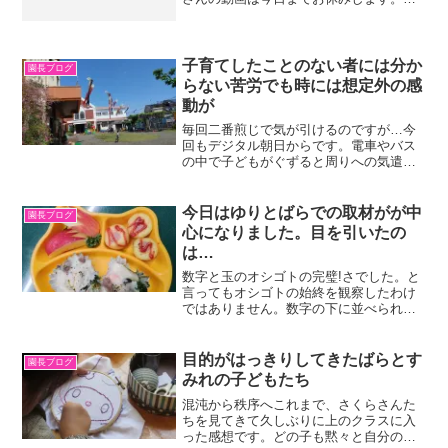
しからず。
子育てしたことのない者には分か
園長ブログ
らない苦労でも時には想定外の感
動が
毎回二番煎じで気が引けるのですが…今
回もデジタル朝日からです。電車やバス
の中で子どもがぐずると周りへの気遣い
はお母さんにとって大変なものがあるこ
とは子育に縁のなかった私にもわかりま
す。そんなある日、じっと見つめるおじ
今日はゆりとばらでの取材がが中
園長ブログ
さんの視線が気になってい...
心になりました。目を引いたの
は…
数字と玉のオシゴトの完璧!さでした。と
言ってもオシゴトの始終を観察したわけ
ではありません。数字の下に並べられた
赤い玉の美しかったこと！いや、正確に
言えば、あんな風にきちんと並べられて
いることに感動しました。それは、もう
目的がはっきりしてきたばらとす
園長ブログ
完ぺきと言えるほどの美...
みれの子どもたち
混沌から秩序へこれまで、さくらさんた
ちを見てきて久しぶりに上のクラスに入
った感想です。どの子も黙々と自分のオ