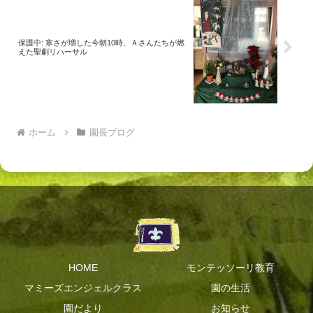
保護中: 寒さが増した今朝10時、Ａさんたちが燃
えた聖劇リハーサル
ホーム
園長ブログ
HOME
モンテッソーリ教育
マミーズエンジェルクラス
園の生活
園だより
お知らせ