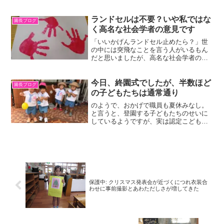
シゴトに没頭していたからです。一種の
風格すら感じたのでした。＊お詫び 子
どもたちの画像を削除しました。私のな
ランドセルは不要？いや私ではな
園長ブログ
かでは画像公表は前年度の...
く高名な社会学者の意見です
「いいかげんランドセル止めたら？」世
の中には突飛なことを言う人がいるもん
だと思いましたが、高名な社会学者の意
見と知って、複雑な気持ちになってしま
いました。たいがい祖父母からのプレゼ
ントだから男の子は黒、女の子は赤にな
今日、終園式でしたが、半数ほど
園長ブログ
る、とも。今朝の南風録に...
の子どもたちは通常通り
のようで、おかげで職員も夏休みなし。
と言うと、登園する子どもたちのせいに
しているようですが、実は認定こども園
になったせいなんですね。ともあれ、終
園式では夏休みの注意を長々としました
が、成長の夏であってほしいと思いま
す。
保護中: クリスマス発表会が近づくにつれ衣装合
わせに事前撮影とあわただしさが増してきた