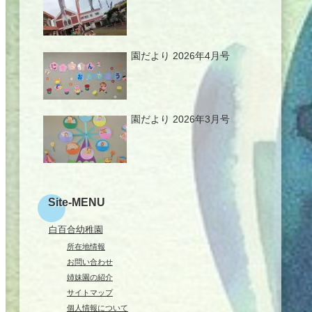
園だより 2026年4月号
園だより 2026年3月号
Site-MENU
白百合幼稚園
所在地情報
お問い合わせ
姉妹園の紹介
サイトマップ
個人情報について