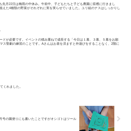
ち先月22日は梅雨の中休み。午前中、子どもたちと子ども農園に収穫に行きまし
が植えた4種類の野菜がそれぞれに実を実らせていました。ユリ組のナスはしっかりし
号
ワードが必要です。イベントの積み重ねで成長する「今日は１幕、３幕、５幕をお願
スマス聖劇の練習のことです。Aさんはお昼を済ますと外遊びをすることなく、2階に
てくれました。
6月号の園便りにも書いたことですがオシゴトはツール