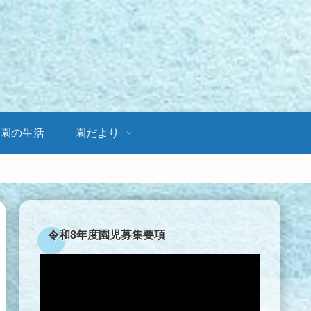
園の生活
園だより
令和8年度園児募集要項
動
画
プ
レ
ー