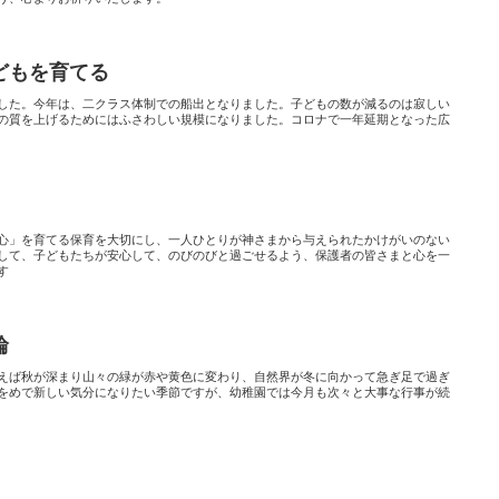
どもを育てる
した。今年は、二クラス体制での船出となりました。子どもの数が減るのは寂しい
の質を上げるためにはふさわしい規模になりました。コロナで一年延期となった広
心」を育てる保育を大切にし、一人ひとりが神さまから与えられたかけがいのない
して、子どもたちが安心して、のびのびと過ごせるよう、保護者の皆さまと心を一
す
輪
えば秋が深まり山々の緑が赤や黄色に変わり、自然界が冬に向かって急ぎ足で過ぎ
をめで新しい気分になりたい季節ですが、幼稚園では今月も次々と大事な行事が続