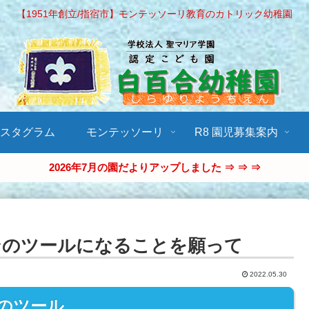
【1951年創立/指宿市】モンテッソーリ教育のカトリック幼稚園
ンスタグラム
モンテッソーリ
R8 園児募集案内
2026年7月の園だよりアップしました ⇒ ⇒ ⇒
ンのツールになることを願って
2022.05.30
のツール