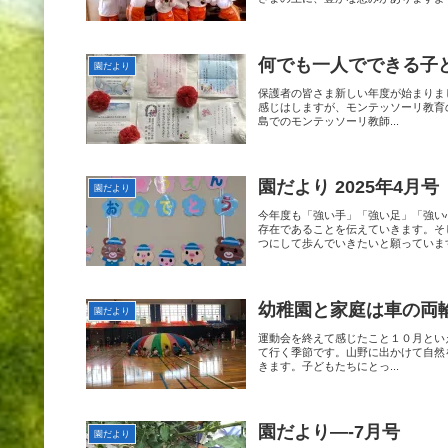
何でも一人でできる子
園だより
保護者の皆さま新しい年度が始まりま
感じはしますが、モンテッソーリ教育
島でのモンテッソーリ教師...
園だより 2025年4月号
園だより
今年度も「強い手」「強い足」「強い
存在であることを伝えていきます。そ
つにして歩んでいきたいと願っていま
幼稚園と家庭は車の両
園だより
運動会を終えて感じたこと１０月とい
て行く季節です。山野に出かけて自然
きます。子どもたちにとっ...
園だより—-7月号
園だより