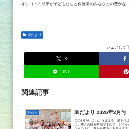
オシゴトの成果が子どもたちと保護者のみなさんの豊かな
園だより
シェアして
X
LINE
関連記事
園だより 2026年2月号
園だより
この2月が、これから迎える「愛を伝
に。寒さの残る時期ですので、どうぞ
さまの上に、豊かな恵みがありますよ