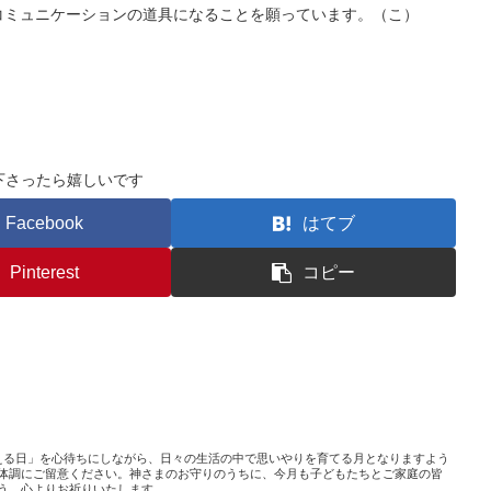
コミュニケーションの道具になることを願っています。（こ）
下さったら嬉しいです
Facebook
はてブ
Pinterest
コピー
える日」を心待ちにしながら、日々の生活の中で思いやりを育てる月となりますよう
体調にご留意ください。神さまのお守りのうちに、今月も子どもたちとご家庭の皆
う、心よりお祈りいたします。