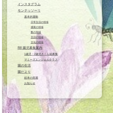
インスタグラム
モンテッソーリ
基本的運動
日常生活の領域
感覚の領域
数の領域
言語の領域
文化の領域
R8 園児募集案内
1歳児・2歳児さくら組募集
マミーズエンジェルクラス
園の生活
園だより
絵本の部屋
お知らせ