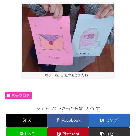
ホラ！わ、ふたつもできたね！
園長ブログ
シェアして下さったら嬉しいです
X
Facebook
はてブ
LINE
Pinterest
コピー