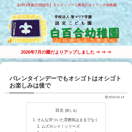
【1951年創立/指宿市】モンテッソーリ教育のカトリック幼稚園
2026年7月の園だよりアップしました ⇒ ⇒ ⇒
バレンタインデーでもオシゴトはオシゴト
お楽しみは後で
2023.02.14
目次
そんな浮ついた雰囲気はまるでなく
ムズカシイ！シリーズ