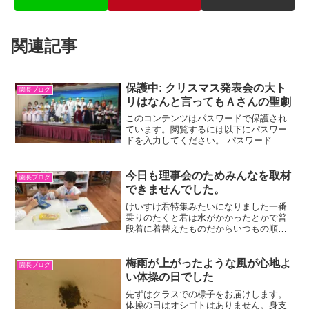
関連記事
保護中: クリスマス発表会の大ト
園長ブログ
リはなんと言ってもＡさんの聖劇
このコンテンツはパスワードで保護され
ています。閲覧するには以下にパスワー
ドを入力してください。 パスワード:
今日も理事会のためみんなを取材
園長ブログ
できませんでした。
けいすけ君特集みたいになりました一番
乗りのたくと君は水がかかったとかで普
段着に着替えたものだからいつもの順番
が大幅に変更となり、そのため修正に手
間取ってしまいました。「あ、くみこせ
んせいだ！」しばらく休んでいた先生が
梅雨が上がったような風が心地よ
園長ブログ
現れたものだからとたんに...
い体操の日でした
先ずはクラスでの様子をお届けします。
体操の日はオシゴトはありません。身支