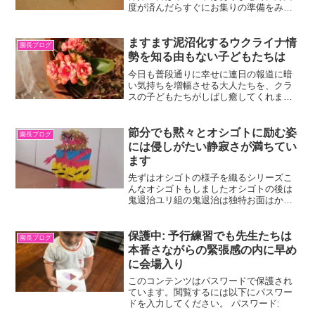
度が済んだらすぐにお集りの準備をみん
なでします。「よいしょ、よいしょ」と
声を掛け合いながらのテーブル運びから
始めます。梅雨明けはまだ先のようです
ますます泥沼化するウクライナ情
園長ブログ
が木陰は涼しく、お部屋で...
勢を知る由もない子どもたちは
今日も普段通りに幸せに連日の報道に暗
い気持ちを増幅させる大人たちを、クラ
スの子どもたちがしばし癒してくれま
す。それにしても、厳寒の中での逃避
行、他人事とは思えません。そんな中、
友人の神父さんから援助要請が届きまし
節分でも黙々とオシゴトに励む姿
園長ブログ
た。私たちもウクライナの人々...
には侵しがたい静寂さが満ちてい
ます
先ずはオシゴトの様子を織るシリーズこ
んなオシゴトもしましたオシゴトの後は
鬼退治ユリ組の鬼退治は独特お面はかぶ
らずにテーブルに置く。その鬼をめがけ
て”オニはそとー！””福はうち―！”マミー
ズのみんなもほんもののまめではなかっ
保護中: 予行練習でも先生たちは
園長ブログ
たけどたのしいでし...
本番さながらの緊張感の内に早め
に会場入り
このコンテンツはパスワードで保護され
ています。閲覧するには以下にパスワー
ドを入力してください。 パスワード: