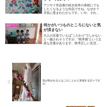
アジサイ作品展の続き絵本の表紙にでも
したくなるような作品ですね。なぜか？
天気に恵まれたからです。いや、それだ
けではありません。実は、数名の方から
「楽しかったー！」との感想があったと
聞いたからです。あんな短い時間では不
何かがいつものところにないと気
園長ブログ
完全燃焼にならないかと思...
が済まない
大人の言葉でいえば”こだわり”でしかない
と一蹴されそうですが、”秩序感”という立
派な言葉があります。秩序正しい生活ス
タイルは日本社会が世界的に評価されて
いることなので、基本的には素直に喜ぶ
べきことでしょう。どうでもいいように
思えることでも「...
気が削がれるとはこのことかと実感する日々です
が、