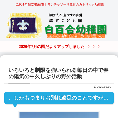
【1951年創立/指宿市】モンテッソーリ教育のカトリック幼稚園
2026年7月の園だよりアップしました ⇒ ⇒ ⇒
いろいろと制限を強いられる毎日の中で春
の陽気の中久しぶりの野外活動
2022.03.10
、しかもつまりお別れ遠足のことですが…