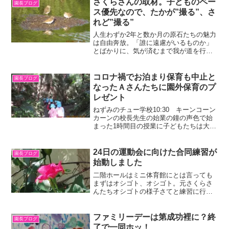
さくらさんの取材。子どものペー
園長ブログ
ス優先なので、たかが”撮る”、さ
れど”撮る”
人生わずか2年と数か月の原石たちの魅力
は自由奔放。「誰に遠慮がいるものか」
とばかりに、気が済むまで我が道を行
く。妥協のないまっすぐな人生こそみん
なのあこがれ。しかし、紹介した姿が本
人たちの望む姿でもあるのです。生き生
コロナ禍でお泊まり保育も中止と
園長ブログ
きしていることから言えま...
なったＡさんたちに園外保育のプ
レゼント
ねずみのチュー学校10:30 キーンコーン
カーンの校長先生の始業の鐘の声色で始
まった1時間目の授業に子どもたちは大喜
び。軽妙なおしゃべりで子どもたちの心
をわしづかみ。ジャンプに綱渡り、最後
はゴンドラでの帰宅まで次々と繰り広げ
24日の運動会に向けた合同練習が
園長ブログ
られる10分のシ...
始動しました
二階ホールはミニ体育館にとは言っても
まずはオシゴト、オシゴト。元さくらさ
んたちオシゴトの様子さてと練習に行く
としましょう。
ファミリーデーは第成功裡に？終
園長ブログ
了で一同ホッ！