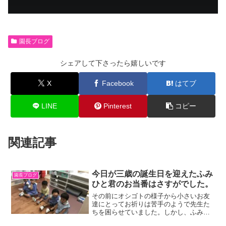
園長ブログ
シェアして下さったら嬉しいです
X
Facebook
はてブ
LINE
Pinterest
コピー
関連記事
今日が三歳の誕生日を迎えたふみ
園長ブログ
ひと君のお当番はさすがでした。
その前にオシゴトの様子から小さいお友
達にとってお祈りは苦手のようで先生た
ちを困らせていました。しかし、ふみひ
と君は動じることなく立派に使命を果た