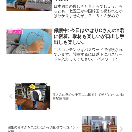
日本独自の優しさと言えるでしょう。も
っとも、七五三が中国韓国で祝われるか
は分かりませんが、７・５・３がめでた
い数字とするのはもともと儒教の国での
ことらしいです。いずれにしても、いた
だいた命に感謝し何とか大事に育て上げ
保護中: 今日はやはりCさんのY君
園長ブログ
たいという思いは古代も今...
に密着。取材も楽しいが口出し手
出しも楽しい。
このコンテンツはパスワードで保護され
ています。閲覧するには以下にパスワー
ドを入力してください。 パスワード:
皆さんの熱心な要望にお応えして子どもたちの動
画配信再開
編集のまずさを気にしながらの配信でもコメント
が嬉しい