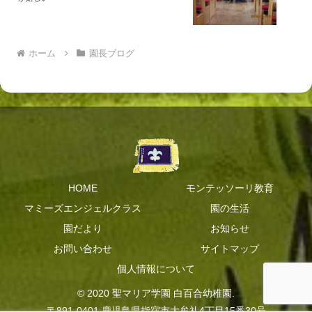
ホーム
園長ブログ
HOME
モンテッソーリ教育
マミーズエンジェルクラス
園の生活
園だより
お知らせ
お問い合わせ
サイトマップ
個人情報について
© 2020 聖マリア学園 白百合幼稚園.
〒891-0401 鹿児島県指宿市大牟礼4丁目15番30号