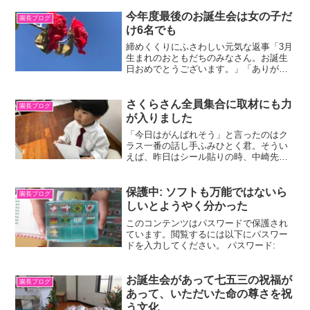
すことができました。ただ、オシゴトは
どの子もそれなりに頑張っていました。
今年度最後のお誕生会は女の子だ
園長ブログ
け6名でも
締めくくりにふさわしい元気な返事「3月
生まれのおともだちのみなさん。お誕生
日おめでとうございます。」「ありがと
うございます！」見事な返事が返ってき
た。いつもだと「・・・」となるところ
だが。ともあれ、嬉しい話を聞いたので
さくらさん全員集合に取材にも力
園長ブログ
分かち合います。「いろ...
が入りました
「今日はがんばれそう」と言ったのはク
ラス一番の話し手ふみひとく君。そうい
えば、昨日はシール貼りの時、中崎先生
をかなり困らせていました。シールを貼
るところに描いてもらう絵が気にいらな
かったようでした。様子を見に行って分
保護中: ソフトも万能ではないら
園長ブログ
かりました。ふみひと君の...
しいとようやく分かった
このコンテンツはパスワードで保護され
ています。閲覧するには以下にパスワー
ドを入力してください。 パスワード:
お誕生会があって七五三の祝福が
園長ブログ
あって、いただいた命の尊さを祝
う文化