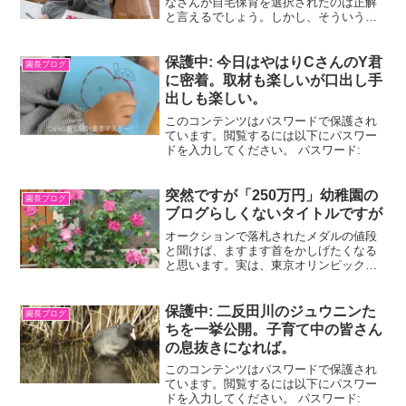
なさんが自宅保育を選択されたのは正解
と言えるでしょう。しかし、そういうわ
けにいかない場合、自主登園になったら
苦慮することになると思われて心苦しい
ですね。早い終息こそがカギなんです
保護中: 今日はやはりCさんのY君
園長ブログ
が。それでも、さくらのおと...
に密着。取材も楽しいが口出し手
出しも楽しい。
このコンテンツはパスワードで保護され
ています。閲覧するには以下にパスワー
ドを入力してください。 パスワード:
突然ですが「250万円」幼稚園の
園長ブログ
ブログらしくないタイトルですが
オークションで落札されたメダルの値段
と聞けば、ますます首をかしげたくなる
と思います。実は、東京オリンピックで
銅メダルを取ったウクライナ人空手選手
をめぐる話で、国のために役立てたいと
の一心で決断したのだそうです。これだ
保護中: 二反田川のジュウニンた
園長ブログ
けでも、ウクライナの人々...
ちを一挙公開。子育て中の皆さん
の息抜きになれば。
このコンテンツはパスワードで保護され
ています。閲覧するには以下にパスワー
ドを入力してください。 パスワード: