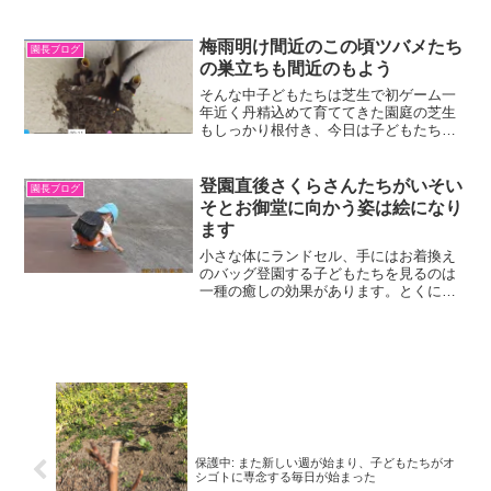
梅雨明け間近のこの頃ツバメたち
園長ブログ
の巣立ちも間近のもよう
そんな中子どもたちは芝生で初ゲーム一
年近く丹精込めて育ててきた園庭の芝生
もしっかり根付き、今日は子どもたちに
初めて解放されました。早速ボール遊び
に汗を流していました。今後は様子を見
ながら、少しづつ芝生にも慣れてもらう
登園直後さくらさんたちがいそい
園長ブログ
ことに。お気づきのように...
そとお御堂に向かう姿は絵になり
ます
小さな体にランドセル、手にはお着換え
のバッグ登園する子どもたちを見るのは
一種の癒しの効果があります。とくにさ
くらさんたちは小さな体には大きすぎる
感じのランドセル。ふと立ち止まって座
り込み、何かを探している後ろ姿は絵に
なります。思わずパチリ。...
保護中: また新しい週が始まり、子どもたちがオ
シゴトに専念する毎日が始まった