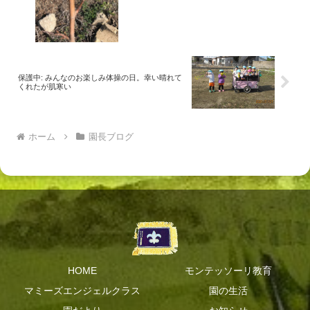
保護中: みんなのお楽しみ体操の日。幸い晴れて
くれたが肌寒い
ホーム
園長ブログ
HOME
モンテッソーリ教育
マミーズエンジェルクラス
園の生活