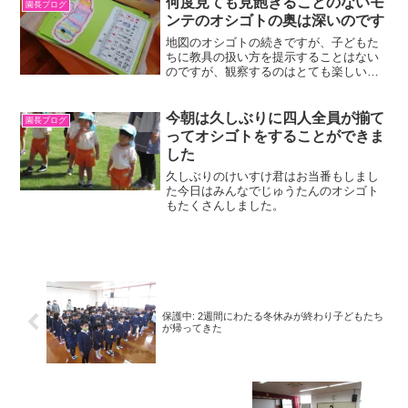
何度見ても見飽きることのないモ
園長ブログ
ンテのオシゴトの奥は深いのです
地図のオシゴトの続きですが、子どもた
ちに教具の扱い方を提示することはない
のですが、観察するのはとても楽しいの
です。今日も地図のオシゴトを観察して
なるほどと思ったのです。これまでも紹
介したのですが、Kちゃんのオシゴトで先
今朝は久しぶりに四人全員が揃て
園長ブログ
生の提示を見てこれまで...
ってオシゴトをすることができま
した
久しぶりのけいすけ君はお当番もしまし
た今日はみんなでじゅうたんのオシゴト
もたくさんしました。
保護中: 2週間にわたる冬休みが終わり子どもたち
が帰ってきた