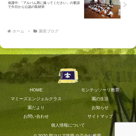
保護中: 「アルバム用に撮ってください」の要請
で今日から公認の取材班
ホーム
園長ブログ
HOME
モンテッソーリ教育
マミーズエンジェルクラス
園の生活
園だより
お知らせ
お問い合わせ
サイトマップ
個人情報について
© 2020 聖マリア学園 白百合幼稚園.