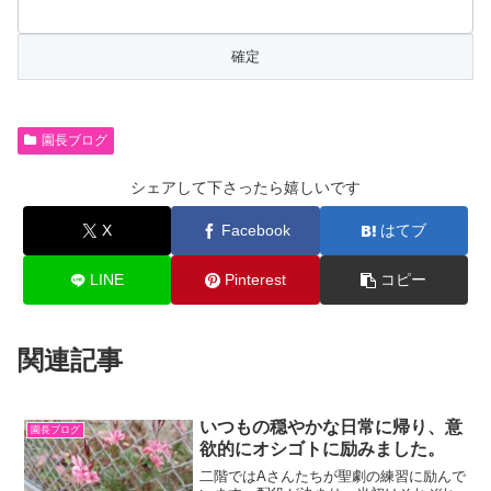
園長ブログ
シェアして下さったら嬉しいです
X
Facebook
はてブ
LINE
Pinterest
コピー
関連記事
いつもの穏やかな日常に帰り、意
園長ブログ
欲的にオシゴトに励みました。
二階ではAさんたちが聖劇の練習に励んで