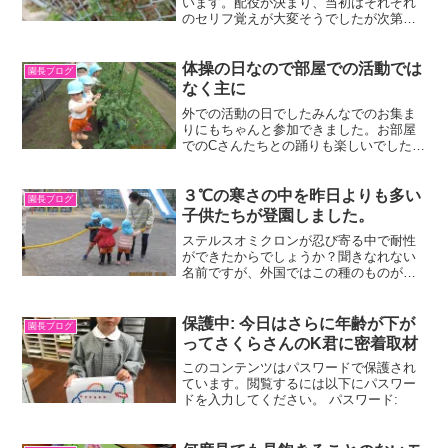
います。配役が決まり、当初はそれぞれ
のセリフ覚えが大変そうでしたが次第に
身のこなしもそれらしくなってきたそう
で、担当の先生が喜んでいます。幼稚園
最後の大舞台がんばってほしいと思いま
体操の日なので部屋での活動では
園長ブログ
す。今朝、建設会社の社...
なく主に
外での活動の日でしたみんなでのお集ま
りにもちゃんと参加できました。お部屋
でのCさんたちとの踊りも楽しいでした
が、畑に野菜を見に行ったのが一番楽し
いでした。
３℃の寒さの中を昨日よりも多い
園長ブログ
子供たちが登園しました。
ステルスオミクロンが忍び寄る中で耐性
ができたからでしょうか？聞きなれない
名前ですが、外国ではこの種のものが主
流になりつつあるそうですね。日本もそ
うなるのでしょうか。空港での検疫もす
り抜けるそうなので名前からしてなんと
保護中: 今日はさらに年齢が下が
園長ブログ
なく不気味ですね。ステル...
ってさくらさんのK君に密着取材
このコンテンツはパスワードで保護され
ています。閲覧するには以下にパスワー
ドを入力してください。 パスワード: