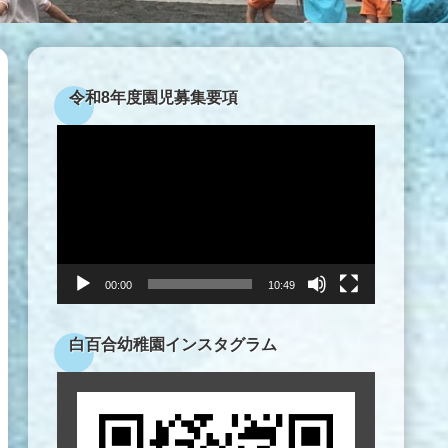
令和8年度園児募集要項
動
画
プ
レ
ー
ヤ
ー
00:00
10:49
白百合幼稚園インスタグラム