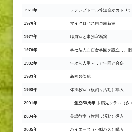
1971年
レデンプトール修道会がカトリッ
1976年
マイクロバス用車庫新築
1977年
職員室と事務室増築
1979年
学校法人白百合学園
を設立し、
旧
1982年
学校法人聖マリア学園
と合併
1983年
新園舎落成
1998年
体操教室（横割り活動）導入
2001年
創立50周年
未満児クラス（さ
2004年
英語教室（横割り活動）導入
2005年
ハイエース（小型バス）購入