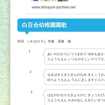
www.shirayuri-yochien.net
白百合幼稚園園歌
作詞 いわせひろし 作曲 高橋 城
1
あいのひかりにつつまれて ゆめもあか
りようちえん いつもやさしいマリアさ
2
なみはきらきらきんのなみ きんこうわ
ゆりようちえん てんにましますイエス
3
はなのかおりもきよらかに きょうもげ
りようちえん かみのおしえをたいせつ