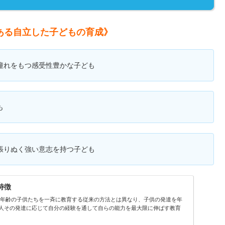
ある自立した子どもの育成》
憧れをもつ感受性豊かな子ども
も
張りぬく強い意志を持つ子ども
特徴
同年齢の子供たちを一斉に教育する従来の方法とは異なり、子供の発達を年
人その発達に応じて自分の経験を通して自らの能力を最大限に伸ばす教育