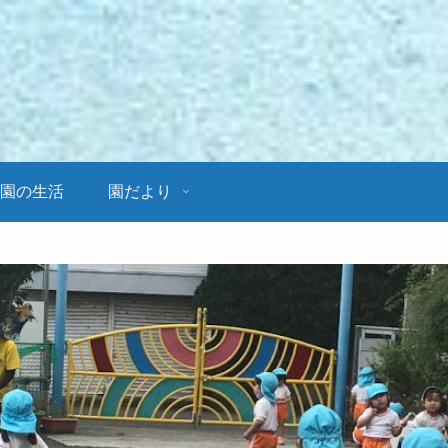
園の生活
園だより