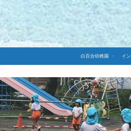
白百合幼稚園
イ