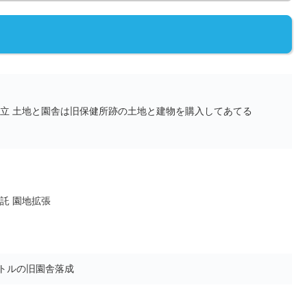
立 土地と園舎は旧保健所跡の土地と建物を購入してあてる
託 園地拡張
ートルの旧園舎落成