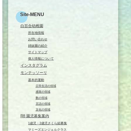
Site-MENU
白百合幼稚園
所在地情報
お問い合わせ
姉妹園の紹介
サイトマップ
個人情報について
インスタグラム
モンテッソーリ
基本的運動
日常生活の領域
感覚の領域
数の領域
言語の領域
文化の領域
R8 園児募集案内
1歳児・2歳児さくら組募集
マミーズエンジェルクラス