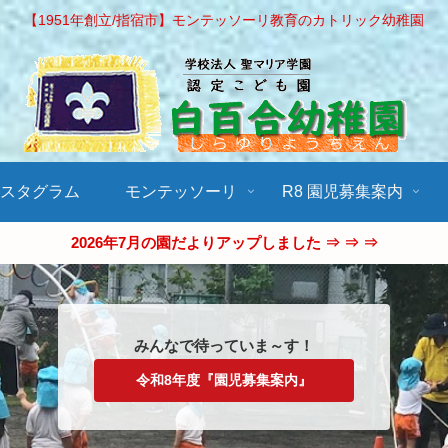
【1951年創立/指宿市】モンテッソーリ教育のカトリック幼稚園
ンスタグラム
モンテッソーリ
R8 園児募集案内
2026年7月の園だよりアップしました ⇒ ⇒ ⇒
みんなで待っていま～す！
令和8年度『園児募集案内』